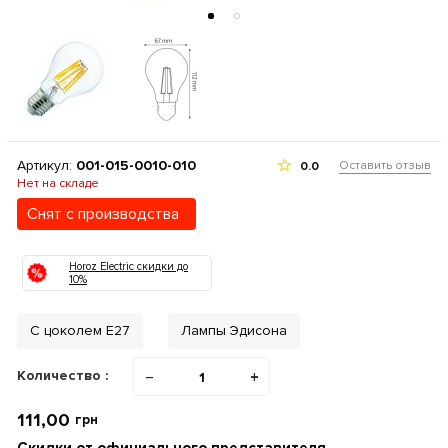
Артикул:
001-015-0010-010
Оставить отзыв
0.0
Нет на складе
Снят с производства
Horoz Electric скидки до
10%
С цоколем Е27
Лампы Эдисона
Количество :
−
+
111,00
грн