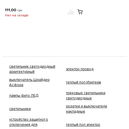
111,00
грн
Нет на складе
светильник светодиодный
электро провод
архитектурный
выключатель Шнайдер
теплый пол Изитерм
Асфора
трековые светильники
лампы фито ЛЕД
светодиодные
розетки и выключатели
светильники
накладные
устройство защитного
отключения для
теплый пол электро