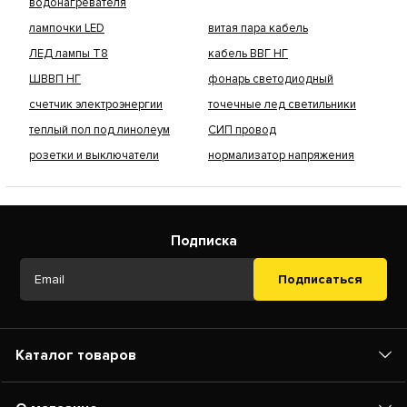
водонагревателя
лампочки LED
витая пара кабель
ЛЕД лампы Т8
кабель ВВГ НГ
ШВВП НГ
фонарь светодиодный
счетчик электроэнергии
точечные лед светильники
теплый пол под линолеум
СИП провод
розетки и выключатели
нормализатор напряжения
Подписка
Подписаться
Каталог товаров