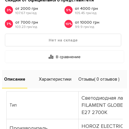
Скидки от официального представителя
от 2000 грн
от 4000 грн
3%
5%
107.67 грн/ед.
105.45 грн/ед.
от 7000 грн
от 10000 грн
7%
10%
103.23 грн/ед.
99.9 грн/ед.
Нет на складе
В сравнение
Описание
Характеристики
Отзывы
( 0 отзывов )
Светодиодная лам
FILAMENT GLOBE-1
Тип
Е27 2700К
HOROZ ELECTRIC (Т
Производитель