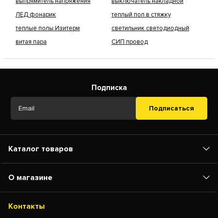
выпрямитель напряжения
выключатель накладной
ЛЕД фонарик
теплый пол в стяжку
теплые полы Изитерм
светильник светодиодный
витая пара
СИП провод
Подписка
Подписаться
Каталог товаров
О магазине
Контакты