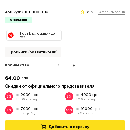
Артикул:
300-000-802
Оставить отзыв
0.0
В наличии
Horoz Electric скидки до
10%
Тройники (разветвители)
Количество :
−
+
64,00
грн
Скидки от официального представителя
от 2000 грн
от 4000 грн
3%
5%
62.08 грн/ед.
60.8 грн/ед.
от 7000 грн
от 10000 грн
7%
10%
59.52 грн/ед.
57.6 грн/ед.
Добавить в корзину