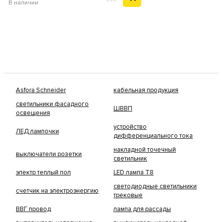
В наличии
Asfora Schneider
кабельная продукция
светильники фасадного
ШВВП
освещения
устройство
ЛЕД лампочки
дифференциального тока
накладной точечный
выключатели розетки
светильник
электр теплый пол
LED лампа Т8
светодиодные светильники
счетчик на электроэнергию
трековые
ВВГ провод
лампа для рассады