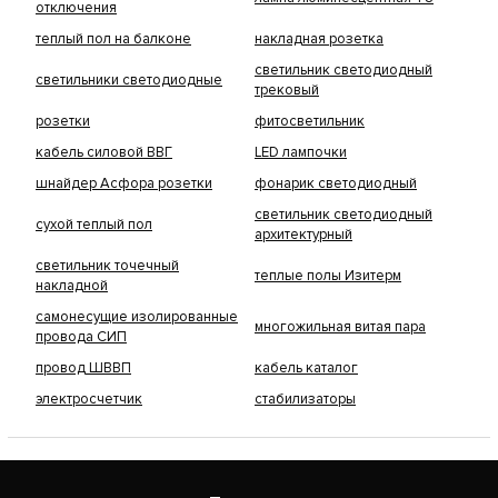
отключения
теплый пол на балконе
накладная розетка
светильник светодиодный
светильники светодиодные
трековый
розетки
фитосветильник
кабель силовой ВВГ
LED лампочки
шнайдер Асфора розетки
фонарик светодиодный
светильник светодиодный
сухой теплый пол
архитектурный
светильник точечный
теплые полы Изитерм
накладной
самонесущие изолированные
многожильная витая пара
провода СИП
провод ШВВП
кабель каталог
электросчетчик
стабилизаторы