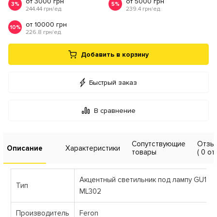
от 3000 грн
от 5000 грн
3%
5%
244.44 грн/ед.
239.4 грн/ед.
от 10000 грн
10%
226.8 грн/ед.
Добавить в корзину
Быстрый заказ
В сравнение
Сопутствующие
Отзы
Описание
Характеристики
товары
( 0 от
Акцентный светильник под лампу GU10 F
Тип
ML302
Производитель
Feron