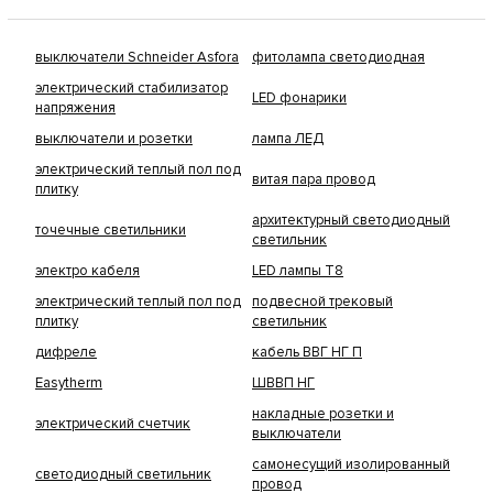
выключатели Schneider Asfora
фитолампа светодиодная
электрический стабилизатор
LED фонарики
напряжения
выключатели и розетки
лампа ЛЕД
электрический теплый пол под
витая пара провод
плитку
архитектурный светодиодный
точечные светильники
светильник
электро кабеля
LED лампы Т8
электрический теплый пол под
подвесной трековый
плитку
светильник
дифреле
кабель ВВГ НГ П
Easytherm
ШВВП НГ
накладные розетки и
электрический счетчик
выключатели
самонесущий изолированный
светодиодный светильник
провод