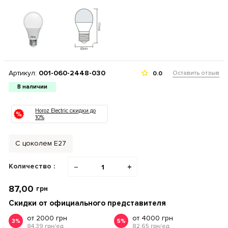
Артикул:
001-060-2448-030
Оставить отзыв
0.0
В наличии
Horoz Electric скидки до
10%
С цоколем Е27
Количество :
−
+
87,00
грн
Скидки от официального представителя
от 2000 грн
от 4000 грн
3%
5%
84.39 грн/ед.
82.65 грн/ед.