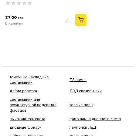
87,00
грн
В наличии
точечные накладные
Т8 лампа
светильники
Asfora розетка
ЛЭД светильники
светильники для
архитектурной подсветки
теплые полы
фасадов
выключатель света
фито лампа дневного света
диодные фонари
лампочки ЛЕД
гибкая витая пара
теплые полы