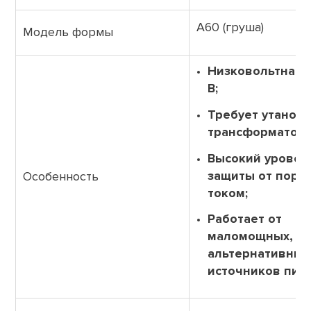
А60 (груша)
Модель формы
Низковольтная 
В;
Требует утанов
трансформатора
Высокий уровен
защиты от пора
Особенность
током;
Работает от
маломощных,
альтернативных
источников пит