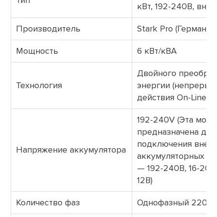
Тип
кВт, 192-240В, внеш
Производитель
Stark Pro (Германия
Мощность
6 кВт/кВА
Двойного преобра
Технология
энергии (непрерыв
действия On-Line)
192-240V (Эта мод
предназначена для
подключения внеш
Напряжение аккумулятора
аккумуляторных ба
— 192-240В, 16-20ш
12В)
Количество фаз
Однофазный 220 В