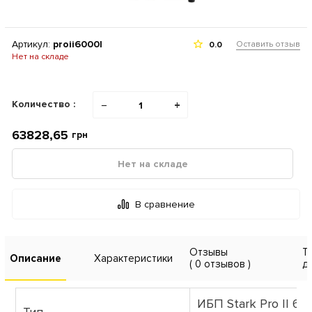
Артикул:
proii6000l
Оставить отзыв
0.0
Нет на складе
Количество :
−
+
63828,65
грн
Нет на складе
В сравнение
Отзывы
Т
Описание
Характеристики
( 0 отзывов )
д
ИБП Stark Pro II 600