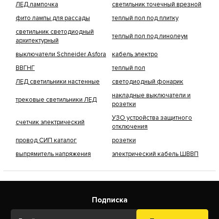
ЛЕД лампочка
светильник точечный врезной
фито лампы для рассады
теплый пол под плитку
светильник светодиодный
теплый пол под линолеум
архитектурный
выключатели Schneider Asfora
кабель электро
ВВГНГ
теплый пол
ЛЕД светильники настенные
светодиодный фонарик
накладные выключатели и
трековые светильники ЛЕД
розетки
УЗО устройства защитного
счетчик электрический
отключения
провод СИП каталог
розетки
выпрямитель напряжения
электрический кабель ШВВП
Подписка