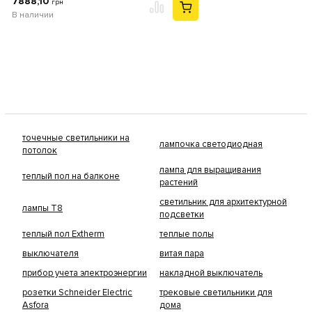
7888,10
грн
В наличии
точечные светильники на
лампочка светодиодная
потолок
лампа для выращивания
теплый пол на балконе
растений
светильник для архитектурной
лампы Т8
подсветки
теплый пол Extherm
теплые полы
выключателя
витая пара
прибор учета электроэнергии
накладной выключатель
розетки Schneider Electric
трековые светильники для
Asfora
дома