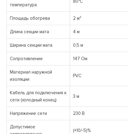
80°С
температура
Площадь обогрева
2 м²
Длина секции мата
4 м
Ширина секции мата
0,5 м
Сопротивление
147 Ом
Материал наружной
PVС
изоляции
Кабель для подключения к
3 м
сети (холодный конец)
Напряжение сети
230 В
Допустимое
(+10/-5)%