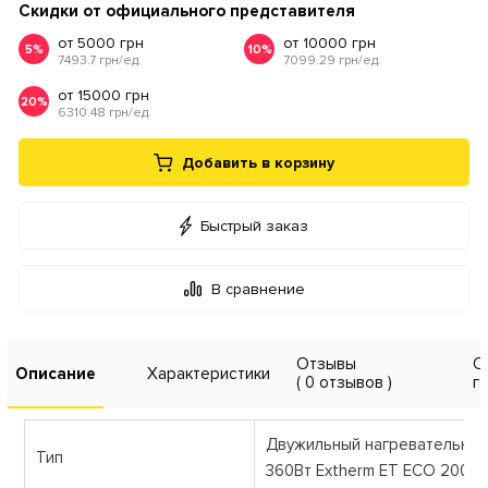
Скидки от официального представителя
от 5000 грн
от 10000 грн
5%
10%
7493.7 грн/ед.
7099.29 грн/ед.
от 15000 грн
20%
6310.48 грн/ед.
Добавить в корзину
Быстрый заказ
В сравнение
Отзывы
О
Описание
Характеристики
( 0 отзывов )
г
Двужильный нагревательный
Тип
360Вт Extherm ET ECO 200-1