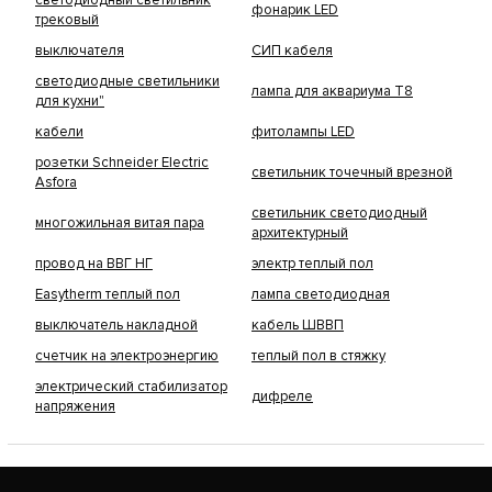
светодиодный светильник
фонарик LED
трековый
выключателя
СИП кабеля
светодиодные светильники
лампа для аквариума Т8
для кухни"
кабели
фитолампы LED
розетки Schneider Electric
светильник точечный врезной
Asfora
светильник светодиодный
многожильная витая пара
архитектурный
провод на ВВГ НГ
электр теплый пол
Easytherm теплый пол
лампа светодиодная
выключатель накладной
кабель ШВВП
счетчик на электроэнергию
теплый пол в стяжку
электрический стабилизатор
дифреле
напряжения