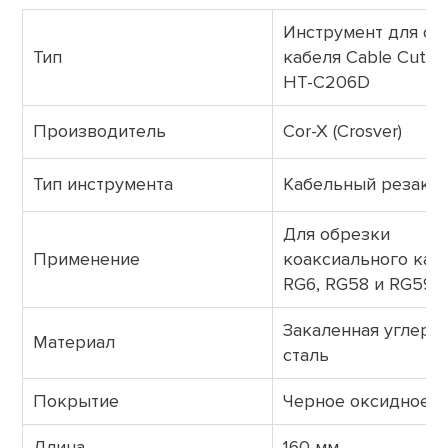
Инструмент для об
Тип
кабеля Cable Cutter
HT-C206D
Производитель
Cor-X (Crosver)
Тип инструмента
Кабельный резак р
Для обрезки
Применение
коаксиального каб
RG6, RG58 и RG59
Закаленная углеро
Материал
сталь
Покрытие
Черное оксидное
Длина
160 мм