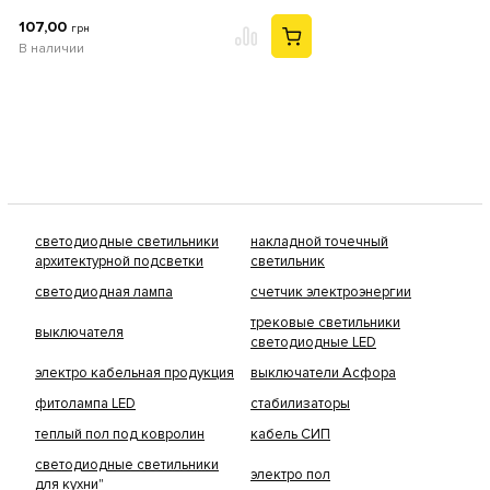
107,00
грн
В наличии
светодиодные светильники
накладной точечный
архитектурной подсветки
светильник
светодиодная лампа
счетчик электроэнергии
трековые светильники
выключателя
светодиодные LED
электро кабельная продукция
выключатели Асфора
фитолампа LED
стабилизаторы
теплый пол под ковролин
кабель СИП
светодиодные светильники
электро пол
для кухни"