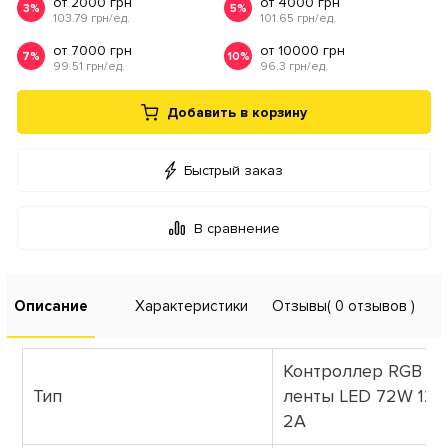
от 2000 грн
от 4000 грн
3%
5%
103.79 грн/ед.
101.65 грн/ед.
от 7000 грн
от 10000 грн
7%
10%
99.51 грн/ед.
96.3 грн/ед.
Добавить в корзину
Быстрый заказ
В сравнение
Описание
Характеристики
Отзывы
( 0 отзывов )
Контроллер RGB дл
Тип
ленты LED 72W 12V
2A