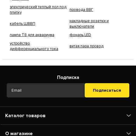
электрический теплый пол под
провода ВВГ
плитку
накладные розетки и
кабель ШВВП
выключатели
лампа Т8 для аквариума
фонарь LED
устройство
витая пара провод
дифференциального тока
Подписка
Подписаться
Каталог товаров
О магазине