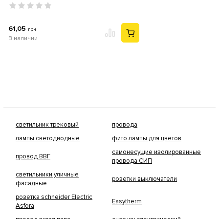
61,05
грн
В наличии
светильник трековый
провода
лампы светодиодные
фито лампы для цветов
самонесущие изолированные
провод ВВГ
провода СИП
светильники уличные
розетки выключатели
фасадные
розетка schneider Electric
Easytherm
Asfora