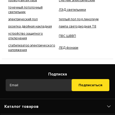
провод витая пара
счетчик электрический
точечный потолочный
ЛЭД светильники
светильник
электрический пол
теплый пол под линолеум
розетка двойная накладная
лампа светодиодная Т8
устройство защитного
ПВС ШВВП
отключения
стабилизатор электрического
ЛЕД фонари
напряжения
Подписка
Подписаться
Каталог товаров