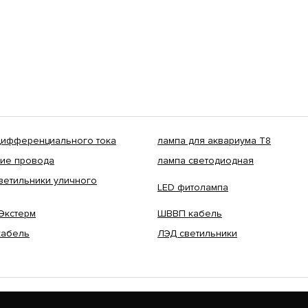
 дифференциального тока
лампа для аквариума Т8
кие провода
лампа светодиодная
ветильники уличного
LED фитолампа
Экстерм
ШВВП кабель
кабель
ЛЭД светильники