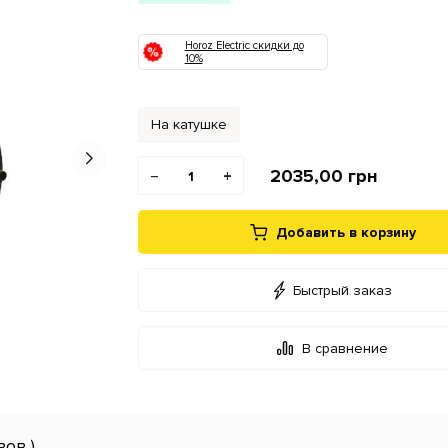
Horoz Electric скидки до
10%
На катушке
2035,00
грн
−
+
Добавить в корзину
Быстрый заказ
В сравнение
вов )