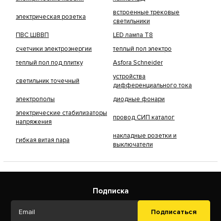
встроенные трековые
электрическая розетка
светильники
ПВС ШВВП
LED лампа Т8
счетчики электроэнергии
теплый пол электро
теплый пол под плитку
Asfora Schneider
устройства
светильник точечный
дифференциального тока
электрополы
диодные фонари
электрические стабилизаторы
провод СИП каталог
напряжения
накладные розетки и
гибкая витая пара
выключатели
Подписка
Подписаться