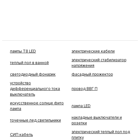
лампы Т8 LED
электрические кабели
электрический стабилизатор
теплый пол в ванной
напряжения
светодиодный фонарик
фасадный прожектор
устройство
дифференциального тока
провод ВВГ П
выключатель
искусственное солнце фито
лампа LED
лампа
накладные выключатели и
точечные лед светильники
розетки
электрический теплый пол под
СИП кабель
плитку