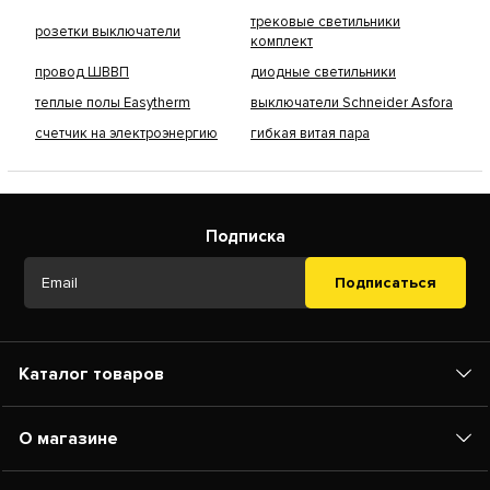
трековые светильники
розетки выключатели
комплект
провод ШВВП
диодные светильники
теплые полы Easytherm
выключатели Schneider Asfora
счетчик на электроэнергию
гибкая витая пара
Подписка
Подписаться
Каталог товаров
О магазине