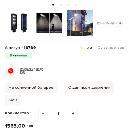
Артикул:
116789
Оставить отзыв
0.0
В наличии
Vargo скидки до
10%
На солнечной батарее
С датчиком движения
SMD
Количество :
−
+
1565,00
грн