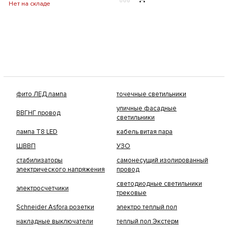
Нет на складе
фито ЛЕД лампа
точечные светильники
уличные фасадные
ВВГНГ провод
светильники
лампа Т8 LED
кабель витая пара
ШВВП
УЗО
стабилизаторы
самонесущий изолированный
электрического напряжения
провод
светодиодные светильники
электросчетчики
трековые
Schneider Asfora розетки
электро теплый пол
накладные выключатели
теплый пол Экстерм