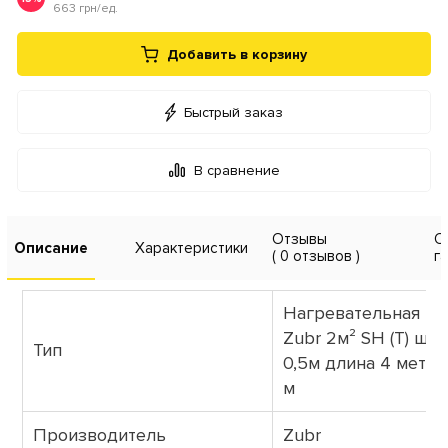
663 грн/ед.
Добавить в корзину
Быстрый заказ
В сравнение
Отзывы
О
Описание
Характеристики
( 0 отзывов )
г
Нагревательная пл
Zubr 2м² SH (T) ши
Тип
0,5м длина 4 метра 
м
Производитель
Zubr