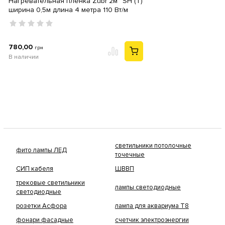
Нагревательная пленка Zubr 2м² SH (T)
ширина 0,5м длина 4 метра 110 Вт/м
780,00
грн
В наличии
светильники потолочные
фито лампы ЛЕД
точечные
СИП кабеля
ШВВП
трековые светильники
лампы светодиодные
светодиодные
розетки Асфора
лампа для аквариума Т8
фонари фасадные
счетчик электроэнергии