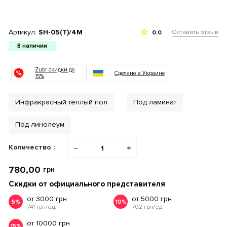
Артикул:
SH-05(Т)/4M
Оставить отзыв
0.0
В наличии
Zubr скидки до
Сделано в Украине
15%
Инфракрасный тёплый пол
Под ламинат
Под линолеум
Количество :
−
+
780,00
грн
Скидки от официального представителя
от 3000 грн
от 5000 грн
5%
10%
741 грн/ед.
702 грн/ед.
от 10000 грн
15%