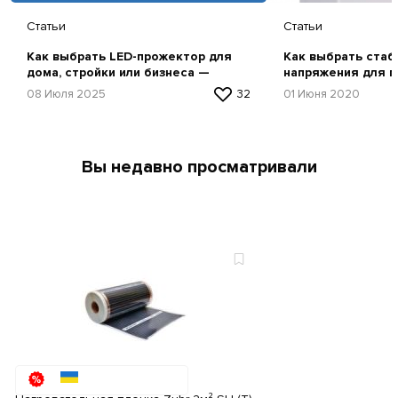
Статьи
Статьи
Как выбрать LED-прожектор для
Как выбрать стаб
дома, стройки или бизнеса —
напряжения для г
простая инструкция
советы и рекомен
08 Июля 2025
32
01 Июня 2020
Вы недавно просматривали