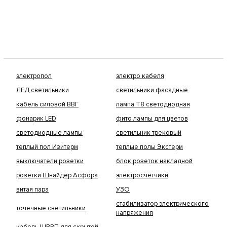
электропол
электро кабеля
ЛЕД светильники
светильники фасадные
кабель силовой ВВГ
лампа Т8 светодиодная
фонарик LED
фито лампы для цветов
светодиодные лампы
светильник трековый
теплый пол Изитерм
теплые полы Экстерм
выключатели розетки
блок розеток накладной
розетки Шнайдер Асфора
электросчетчики
витая пара
УЗО
стабилизатор электрического
точечные светильники
напряжения