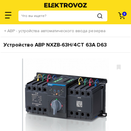
0
АВР - устройства автоматического ввода резерва
Устройство АВР NXZB-63H/4CT 63A D63