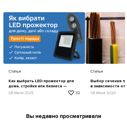
Статьи
Статьи
Как выбрать LED-прожектор для
Выбор сечения пр
дома, стройки или бизнеса —
в зависимости от
простая инструкция
08 Июля 2025
32
08 Июня 2020
Вы недавно просматривали