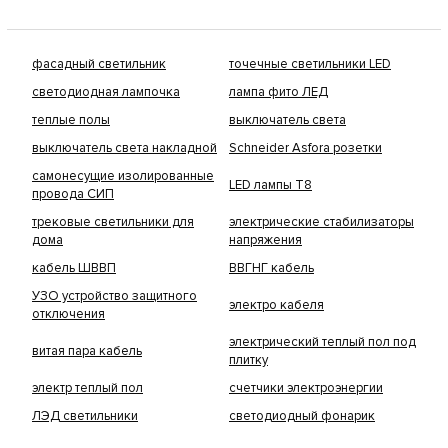
фасадный светильник
точечные светильники LED
светодиодная лампочка
лампа фито ЛЕД
теплые полы
выключатель света
выключатель света накладной
Schneider Asfora розетки
самонесущие изолированные
LED лампы Т8
провода СИП
трековые светильники для
электрические стабилизаторы
дома
напряжения
кабель ШВВП
ВВГНГ кабель
УЗО устройство защитного
электро кабеля
отключения
электрический теплый пол под
витая пара кабель
плитку
электр теплый пол
счетчики электроэнергии
ЛЭД светильники
светодиодный фонарик