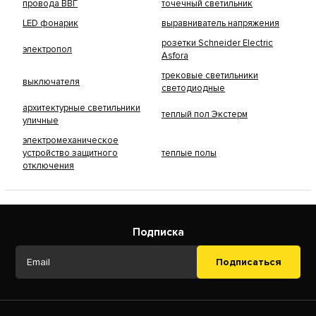
провода ВВГ
точечный светильник
LED фонарик
выравниватель напряжения
розетки Schneider Electric
электропол
Asfora
трековые светильники
выключателя
светодиодные
архитектурные светильники
теплый пол Экстерм
уличные
электромеханическое
устройство защитного
теплые полы
отключения
Подписка
Подписаться