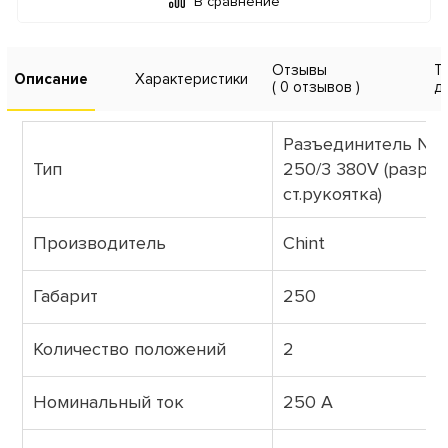
В сравнение
Отзывы
Т
Описание
Характеристики
( 0 отзывов )
д
Разъединитель NH
Тип
250/3 380V (разры
ст.рукоятка)
Производитель
Chint
Габарит
250
Количество положений
2
Номинальный ток
250 А