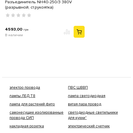
Разъединитель NH40-250/3 380V
(разрывной, ст.рукоятка)
4593,00
грн
В наличии
электро провода
ПВС ШВВП
лампы ЛЕД Т8
лампа светодиодная
лампа для растений фито
витая пара провод
самонесущие изолированные
светодиодные светильники
провода СИП
для кухни"
накладная розетка
электрический счетчик