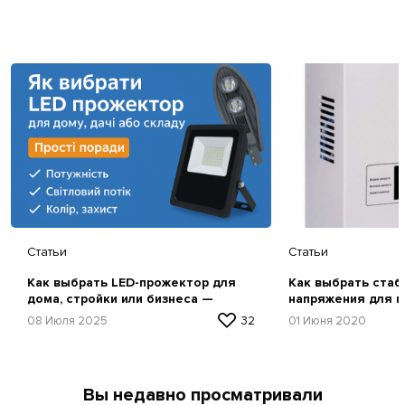
Статьи
Статьи
Как выбрать LED-прожектор для
Как выбрать стаб
дома, стройки или бизнеса —
напряжения для г
простая инструкция
советы и рекомен
08 Июля 2025
32
01 Июня 2020
Вы недавно просматривали