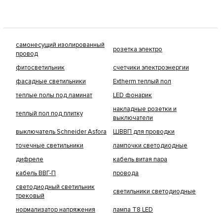
самонесущий изолированный
розетка электро
провод
фитосветильник
счетчики электроэнергии
фасадные светильники
Extherm теплый пол
теплые полы под ламинат
LED фонарик
накладные розетки и
теплый пол под плитку
выключатели
выключатель Schneider Asfora
ШВВП для проводки
точечные светильники
лампочки светодиодные
дифреле
кабель витая пара
кабель ВВГ-П
провода
светодиодный светильник
светильники светодиодные
трековый
нормализатор напряжения
лампа Т8 LED