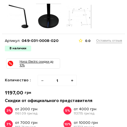
Артикул:
049-031-0008-020
Оставить отзыв
0.0
В наличии
Horoz Electric скидки до
10%
Количество :
−
+
1197,00
грн
Скидки от официального представителя
от 2000 грн
от 4000 грн
3%
5%
1161.09 грн/ед.
1137.15 грн/ед.
от 7000 грн
от 10000 грн
7%
10%