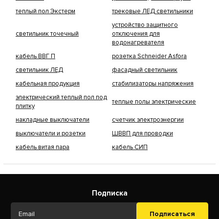
теплый пол Экстерм
трековые ЛЕД светильники
устройство защитного
светильник точечный
отключения для
водонагревателя
кабель ВВГ П
розетка Schneider Asfora
светильник ЛЕД
фасадный светильник
кабельная продукция
стабилизаторы напряжения
электрический теплый пол под
теплые полы электрические
плитку
накладные выключатели
счетчик электроэнергии
выключатели и розетки
ШВВП для проводки
кабель витая пара
кабель СИП
Подписка
Подписаться