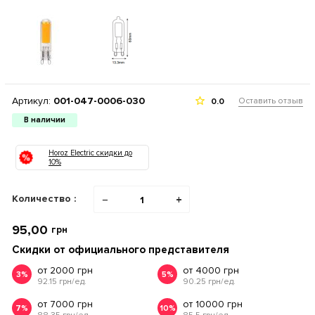
Артикул:
001-047-0006-030
Оставить отзыв
0.0
В наличии
Horoz Electric скидки до
10%
Количество :
−
+
95,00
грн
Скидки от официального представителя
от 2000 грн
от 4000 грн
3%
5%
92.15 грн/ед.
90.25 грн/ед.
от 7000 грн
от 10000 грн
7%
10%