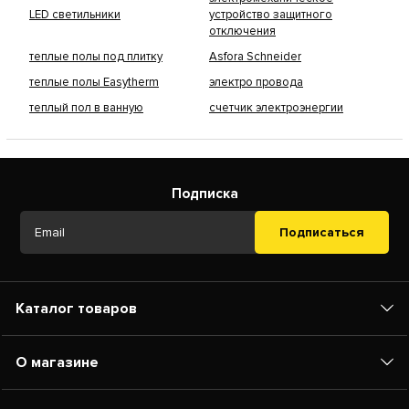
LED светильники
устройство защитного
отключения
теплые полы под плитку
Asfora Schneider
теплые полы Easytherm
электро провода
теплый пол в ванную
счетчик электроэнергии
Подписка
Подписаться
Каталог товаров
О магазине