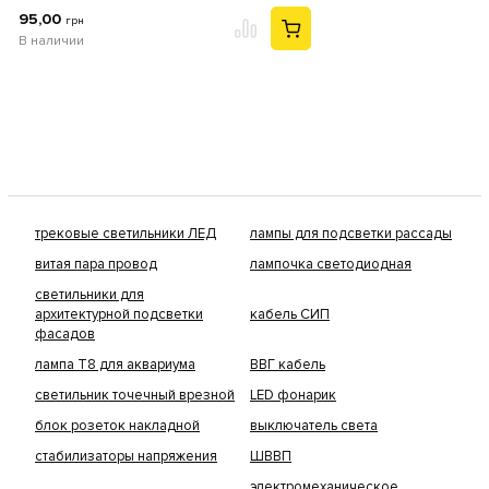
95,00
грн
В наличии
трековые светильники ЛЕД
лампы для подсветки рассады
витая пара провод
лампочка светодиодная
светильники для
архитектурной подсветки
кабель СИП
фасадов
лампа Т8 для аквариума
ВВГ кабель
светильник точечный врезной
LED фонарик
блок розеток накладной
выключатель света
стабилизаторы напряжения
ШВВП
электромеханическое