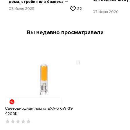
дома, стройки или бизнеса —
простая инструкция
08 Июля 2025
32
07 Июня 2020
Вы недавно просматривали
Светодиодная лампа EXA-6 6W G9
4200К