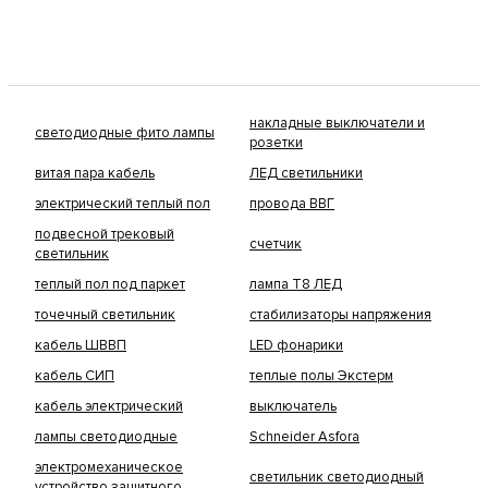
накладные выключатели и
светодиодные фито лампы
розетки
витая пара кабель
ЛЕД светильники
электрический теплый пол
провода ВВГ
подвесной трековый
счетчик
светильник
теплый пол под паркет
лампа Т8 ЛЕД
точечный светильник
стабилизаторы напряжения
кабель ШВВП
LED фонарики
кабель СИП
теплые полы Экстерм
кабель электрический
выключатель
лампы светодиодные
Schneider Asfora
электромеханическое
светильник светодиодный
устройство защитного