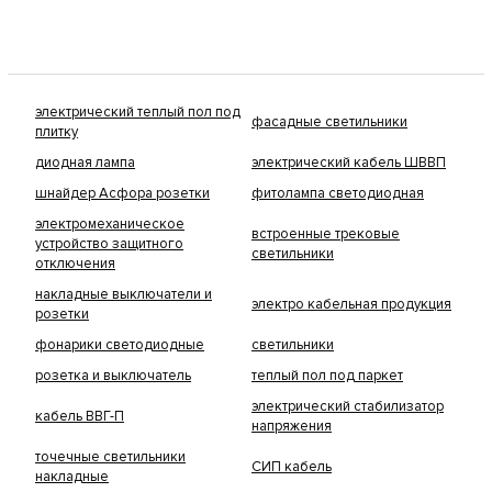
электрический теплый пол под
фасадные светильники
плитку
диодная лампа
электрический кабель ШВВП
шнайдер Асфора розетки
фитолампа светодиодная
электромеханическое
встроенные трековые
устройство защитного
светильники
отключения
накладные выключатели и
электро кабельная продукция
розетки
фонарики светодиодные
светильники
розетка и выключатель
теплый пол под паркет
электрический стабилизатор
кабель ВВГ-П
напряжения
точечные светильники
СИП кабель
накладные