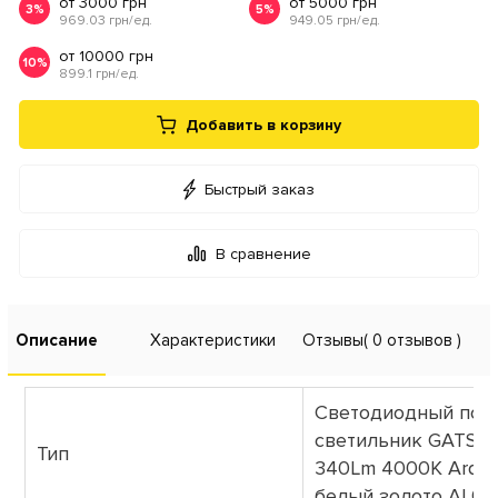
от 3000 грн
от 5000 грн
3%
5%
969.03 грн/ед.
949.05 грн/ед.
от 10000 грн
10%
899.1 грн/ед.
Добавить в корзину
Быстрый заказ
В сравнение
Описание
Характеристики
Отзывы
( 0 отзывов )
Светодиодный под
светильник GATSB
Тип
340Lm 4000K Arder
белый золото AL61