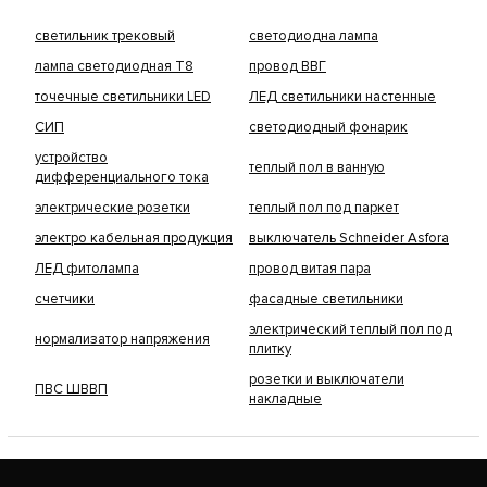
светильник трековый
светодиодна лампа
лампа светодиодная Т8
провод ВВГ
точечные светильники LED
ЛЕД светильники настенные
СИП
светодиодный фонарик
устройство
теплый пол в ванную
дифференциального тока
электрические розетки
теплый пол под паркет
электро кабельная продукция
выключатель Schneider Asfora
ЛЕД фитолампа
провод витая пара
счетчики
фасадные светильники
электрический теплый пол под
нормализатор напряжения
плитку
розетки и выключатели
ПВС ШВВП
накладные