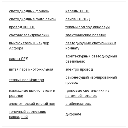
светодиодный фонарь
кабель ШВВП
светодиодные фито лампы
лампа Т8 ЛЕД
провод ВВГ НГ
теплый пол под линолеум
счетчик электрический
электрические розетки
выключатель Шнайдер
светодиодные светильники в
Асфора
комнату
архитектурный светодиодный
лампы ЛЕД
светильник
витая пара многожильная
электро провод
самонесущий изолированный
теплый пол Изитерм
провод
накладные выключатели и
трековые светильники на
розетки
натяжной потолок
электрический теплый пол
стабилизаторы
точечный светильник
дифреле
накладной