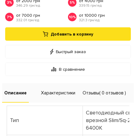
от 2000 грн
от 4000 грн
3%
5%
346.29 грн/ед.
339.15 грн/ед.
от 7000 грн
от 10000 грн
7%
10%
332.01 грн/ед.
321.3 грн/ед.
Добавить в корзину
Быстрый заказ
В сравнение
Описание
Характеристики
Отзывы
( 0 отзывов )
Светодиодный све
Тип
врезной Slim/Sq-2
6400K