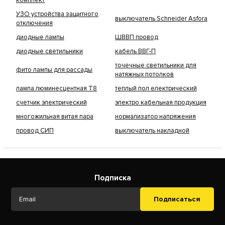
комплект
УЗО устройства защитного
выключатель Schneider Asfora
отключения
диодные лампы
ШВВП провод
диодные светильники
кабель ВВГ-П
точечные светильники для
фито лампы для рассады
натяжных потолков
лампа люминесцентная Т8
теплый пол електрический
счетчик электрический
электро кабельная продукция
многожильная витая пара
нормализатор напряжения
провод СИП
выключатель накладной
Подписка
Подписаться