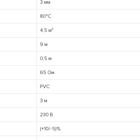
3 мм
80°С
4,5 м²
9 м
0,5 м
65 Ом
PVС
3 м
230 В
(+10/-5)%