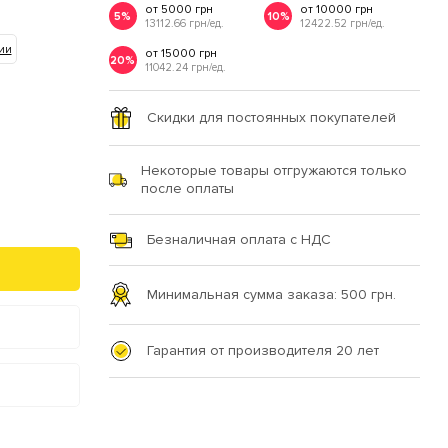
от 5000 грн
от 10000 грн
5%
10%
13112.66 грн/ед.
12422.52 грн/ед.
ии
от 15000 грн
20%
11042.24 грн/ед.
Скидки для постоянных покупателей
Некоторые товары отгружаются только
после оплаты
Безналичная оплата с НДС
Минимальная сумма заказа: 500 грн.
Гарантия от производителя 20 лет