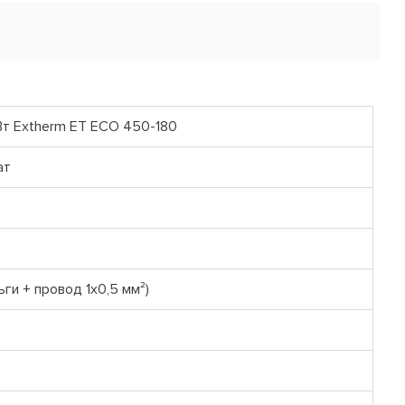
Вт Extherm ET ECO 450-180
ат
ги + провод 1х0,5 мм²)