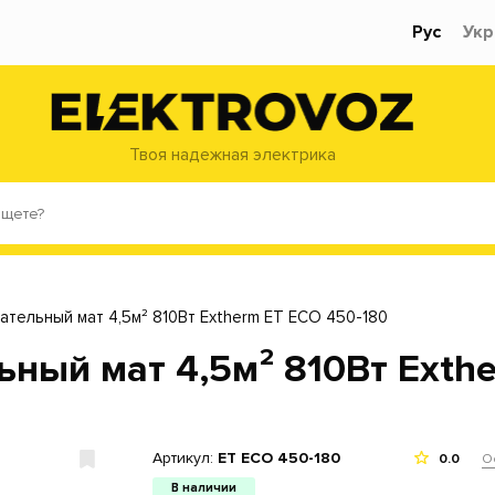
Рус
Укр
Твоя надежная электрика
тельный мат 4,5м² 810Вт Extherm ET ECO 450-180
ный мат 4,5м² 810Вт Exthe
Артикул:
ET ECO 450-180
О
0.0
В наличии