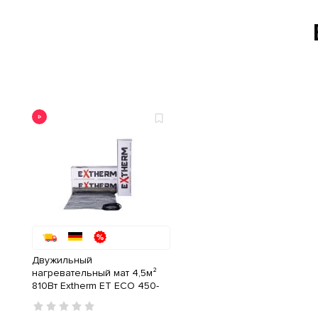
Двужильный
нагревательный мат 4,5м²
810Вт Extherm ET ECO 450-
180