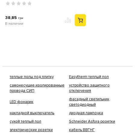
38,85
грн
В наличии
теплые полы под плитку
Easytherm теплый пол
самонесущие изолированные
устройство защитного
провода СИП
отключения
фасадный светильник
LED фонарик
светодиодный
накладной выключатель
диодная лампочка
сухой теплый пол
Schneider Asfora розетки
электрические розетки
кабель ВВГНГ