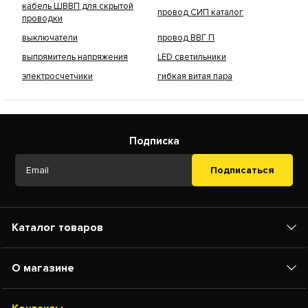
кабель ШВВП для скрытой
провод СИП каталог
проводки
выключатели
провод ВВГ П
выпрямитель напряжения
LED светильники
электросчетчики
гибкая витая пара
Подписка
Подписаться
Каталог товаров
О магазине