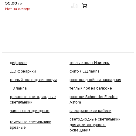
55,00
грн
Нет на складе
дифреле
теплые полы Изитерм
LED фонарики
фито ЛЕД лампа
теплый пол под линолеум
розетка двойная накладная
Т8 лампа
теплый пол на балконе
трековые светодиодные
розетки Schneider Electric
светильники
Asfora
лампы светодиодные
электрические кабели
светодиодные светильники
точечные светильники
для архитектурного
врезные
освещения