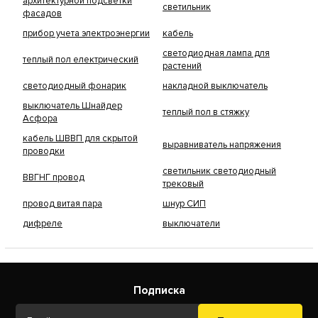
архитектурной подсветки
светильник
фасадов
прибор учета электроэнергии
кабель
светодиодная лампа для
теплый пол електрический
растений
светодиодный фонарик
накладной выключатель
выключатель Шнайдер
теплый пол в стяжку
Асфора
кабель ШВВП для скрытой
выравниватель напряжения
проводки
светильник светодиодный
ВВГНГ провод
трековый
провод витая пара
шнур СИП
дифреле
выключатели
Подписка