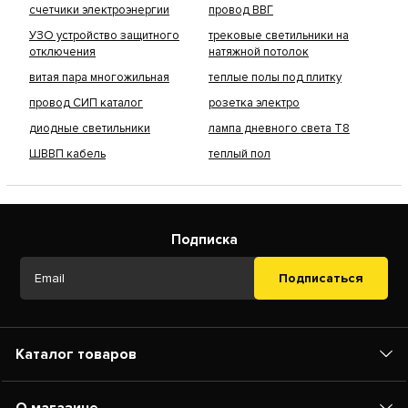
счетчики электроэнергии
провод ВВГ
УЗО устройство защитного
трековые светильники на
отключения
натяжной потолок
витая пара многожильная
теплые полы под плитку
провод СИП каталог
розетка электро
диодные светильники
лампа дневного света Т8
ШВВП кабель
теплый пол
Подписка
Подписаться
Каталог товаров
О магазине