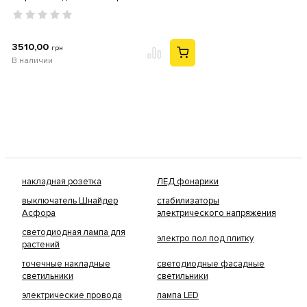
3510,00
грн
В наличии
накладная розетка
ЛЕД фонарики
выключатель Шнайдер
стабилизаторы
Асфора
электрического напряжения
светодиодная лампа для
электро пол под плитку
растений
точечные накладные
светодиодные фасадные
светильники
светильники
электрические провода
лампа LED