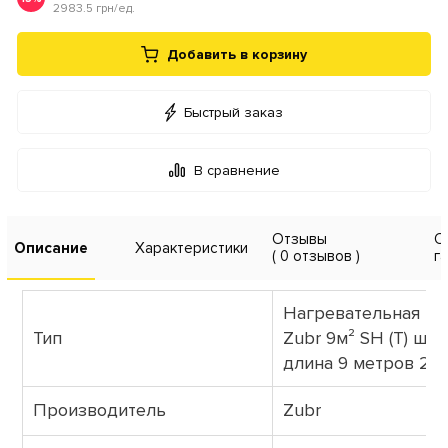
2983.5 грн/ед.
Добавить в корзину
Быстрый заказ
В сравнение
Отзывы
О
Описание
Характеристики
( 0 отзывов )
г
Нагревательная пл
Тип
Zubr 9м² SH (T) шир
длина 9 метров 220
Производитель
Zubr