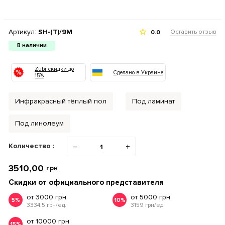
Артикул:
SH-(Т)/9M
Оставить отзыв
0.0
В наличии
Zubr скидки до
Сделано в Украине
15%
Инфракрасный тёплый пол
Под ламинат
Под линолеум
Количество :
−
+
3510,00
грн
Скидки от официального представителя
от 3000 грн
от 5000 грн
5%
10%
3334.5 грн/ед.
3159 грн/ед.
от 10000 грн
15%