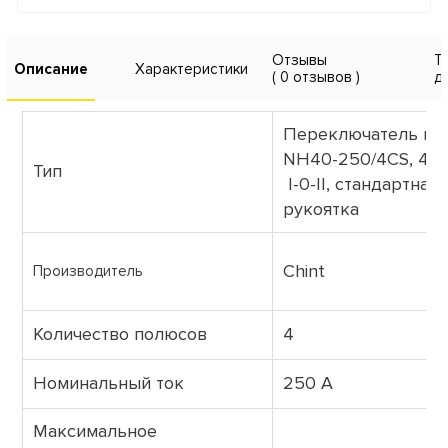
Отзывы
Т
Описание
Характеристики
( 0 отзывов )
д
Переключатель на
NH40-250/4CS, 4P,
Тип
I-0-II, стандартная
рукоятка
Chint
Производитель
Количество полюсов
4
Номинальный ток
250 А
Максимальное