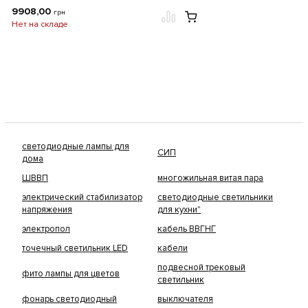
9908,00
грн
Нет на складе
светодиодные лампы для
СИП
дома
ШВВП
многожильная витая пара
электрический стабилизатор
светодиодные светильники
напряжения
для кухни"
электропол
кабель ВВГНГ
точечный светильник LED
кабели
подвесной трековый
фито лампы для цветов
светильник
фонарь светодиодный
выключателя