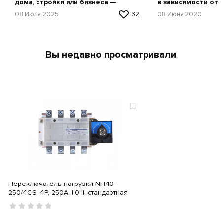
дома, стройки или бизнеса —
в зависимости от
простая инструкция
08 Июля 2025
32
08 Июня 2020
Вы недавно просматривали
Переключатель нагрузки NH40-
250/4CS, 4P, 250А, I-0-II, стандартная
рукоятка