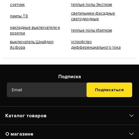
счетчик
теплые полы Экстерм
светильники фасадные
лампы Т8
светодиодные
накладные выключатели и
теплые полы Изитерм
розетки
выключатель Шнайдер
устройство
Асфора
дифференциального тока
Подписка
Подписаться
Каталог товаров
О магазине