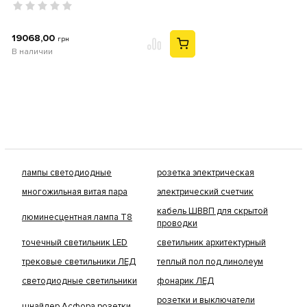
19068,00
грн
В наличии
лампы светодиодные
розетка электрическая
многожильная витая пара
электрический счетчик
кабель ШВВП для скрытой
люминесцентная лампа Т8
проводки
точечный светильник LED
светильник архитектурный
трековые светильники ЛЕД
теплый пол под линолеум
светодиодные светильники
фонарик ЛЕД
розетки и выключатели
шнайдер Асфора розетки