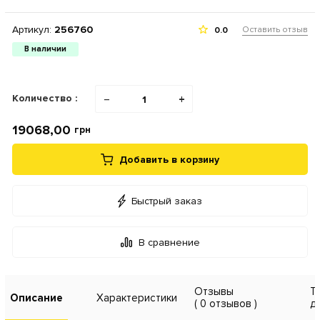
Артикул:
256760
Оставить отзыв
0.0
В наличии
Количество :
−
+
19068,00
грн
Добавить в корзину
Быстрый заказ
В сравнение
Отзывы
Т
Описание
Характеристики
( 0 отзывов )
д