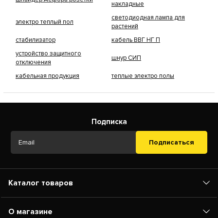
накладные
светодиодная лампа для
электро теплый пол
растений
стабилизатор
кабель ВВГ НГ П
устройство защитного
шнур СИП
отключения
кабельная продукция
теплые электро полы
Подписка
Подписаться
Каталог товаров
О магазине