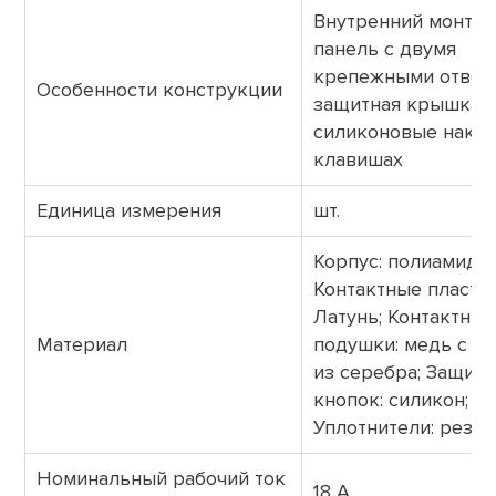
Внутренний монтаж
панель с двумя
крепежными отвер
Особенности конструкции
защитная крышка,
силиконовые накла
клавишах
Единица измерения
шт.
Корпус: полиамид;
Контактные пласти
Латунь; Контактные
Материал
подушки: медь с н
из серебра; Защита
кнопок: силикон;
Уплотнители: резин
Номинальный рабочий ток
18 А