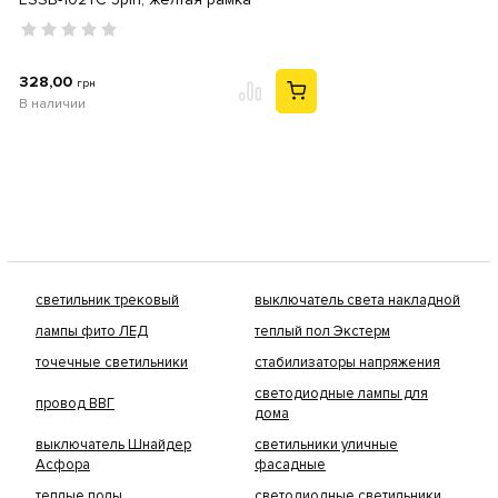
328,00
грн
В наличии
светильник трековый
выключатель света накладной
лампы фито ЛЕД
теплый пол Экстерм
точечные светильники
стабилизаторы напряжения
светодиодные лампы для
провод ВВГ
дома
выключатель Шнайдер
светильники уличные
Асфора
фасадные
теплые полы
светодиодные светильники