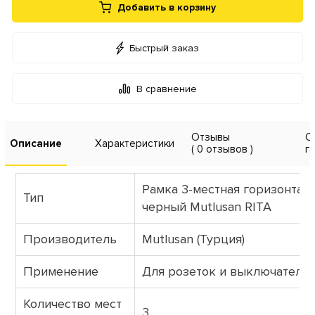
Добавить в корзину
Быстрый заказ
В сравнение
Отзывы
О
Описание
Характеристики
( 0 отзывов )
г
Рамка 3-местная горизонтал
Тип
черный Mutlusan RITA
Производитель
Mutlusan (Турция)
Применение
Для розеток и выключателе
Количество мест
3