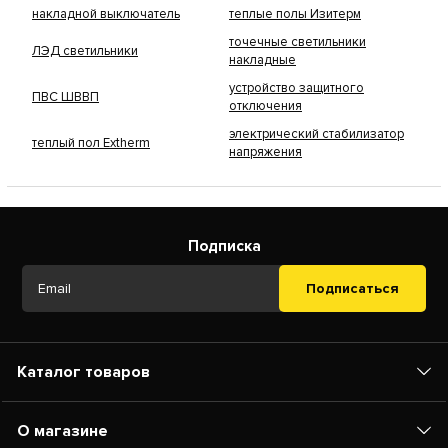
накладной выключатель
теплые полы Изитерм
точечные светильники
ЛЭД светильники
накладные
устройство защитного
ПВС ШВВП
отключения
электрический стабилизатор
теплый пол Extherm
напряжения
Подписка
Подписаться
Каталог товаров
О магазине