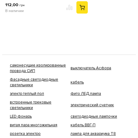
112,00
грн
В наличии
самонесущие изолированные
выключатель Асфора
провода СИП
фасадные светодиодные
кабель
светильники
электр теплый пол
фито ЛЕД лампа
встроенные трековые
электрический счетчик
светильники
LED фонарь
светодиодные лампочки
витая пара многожильная
кабель ВВГ-П
розетка электро
лампа для аквариума Т8