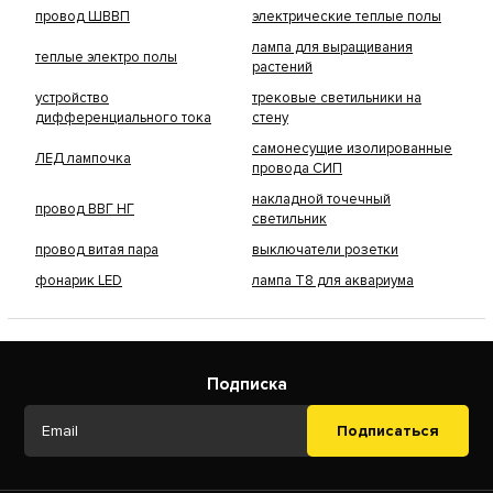
провод ШВВП
электрические теплые полы
лампа для выращивания
теплые электро полы
растений
устройство
трековые светильники на
дифференциального тока
стену
самонесущие изолированные
ЛЕД лампочка
провода СИП
накладной точечный
провод ВВГ НГ
светильник
провод витая пара
выключатели розетки
фонарик LED
лампа Т8 для аквариума
Подписка
Подписаться