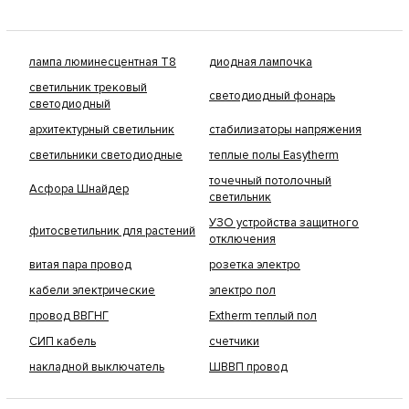
лампа люминесцентная Т8
диодная лампочка
светильник трековый
светодиодный фонарь
светодиодный
архитектурный светильник
стабилизаторы напряжения
светильники светодиодные
теплые полы Easytherm
точечный потолочный
Асфора Шнайдер
светильник
УЗО устройства защитного
фитосветильник для растений
отключения
витая пара провод
розетка электро
кабели электрические
электро пол
провод ВВГНГ
Extherm теплый пол
СИП кабель
счетчики
накладной выключатель
ШВВП провод