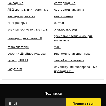
накладные
светодиодные
ЛЕД светильники настенные
светодиодная лампа
накладная розетка
выключатели
ЛЕД фонарик
счетчик
электрические теплые полы
электро провод
трековые светильники для
светодиодная лампа Т8
магазинов
стабилизаторы
УЗО
розетки Шнайдер Асфора
многожильная витая пара
провод ШВВП
теплый пол в ванную
самонесущие изолированные
Easytherm
провода СИП
Подписка
Подписаться