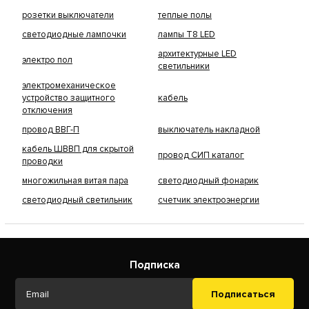
розетки выключатели
теплые полы
светодиодные лампочки
лампы Т8 LED
архитектурные LED
электро пол
светильники
электромеханическое
устройство защитного
кабель
отключения
провод ВВГ-П
выключатель накладной
кабель ШВВП для скрытой
провод СИП каталог
проводки
многожильная витая пара
светодиодный фонарик
светодиодный светильник
счетчик электроэнергии
Подписка
Подписаться