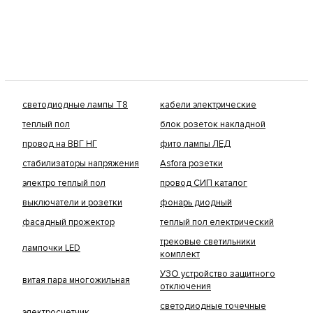
светодиодные лампы Т8
кабели электрические
теплый пол
блок розеток накладной
провод на ВВГ НГ
фито лампы ЛЕД
стабилизаторы напряжения
Asfora розетки
электро теплый пол
провод СИП каталог
выключатели и розетки
фонарь диодный
фасадный прожектор
теплый пол електрический
трековые светильники
лампочки LED
комплект
УЗО устройство защитного
витая пара многожильная
отключения
светодиодные точечные
электросчетчик