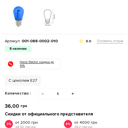
Артикул:
001-088-0002-010
Оставить отзыв
0.0
В наличии
Horoz Electric скидки до
10%
С цоколем Е27
Количество :
−
+
36,00
грн
Скидки от официального представителя
от 2000 грн
от 4000 грн
3%
5%
34.92 грн/ед.
34.2 грн/ед.