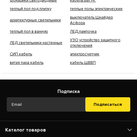
фонарики светодиодные
кабель ВВГНГ
теплый пол под плитку
теплые полы электрические
выключатель Шнайдер
архитектурные светильники
Асфора
теплый пол в ванную
ЛЕД лампочка
УЗО устройство защитного
ЛЕД светильники настенные
отключения
СИП кабель
электросчетчик
витая пара кабель
кабель ШВВП
Подписка
Подписаться
Каталог товаров