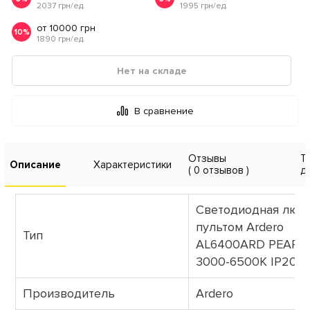
2037 грн/ед.
1995 грн/ед.
от 10000 грн
10%
1890 грн/ед.
Нет на складе
В сравнение
Отзывы
Т
Описание
Характеристики
( 0 отзывов )
д
Светодиодная люст
пультом Ardero
Тип
AL6400ARD PEARL 
3000-6500К IP20
Производитель
Ardero