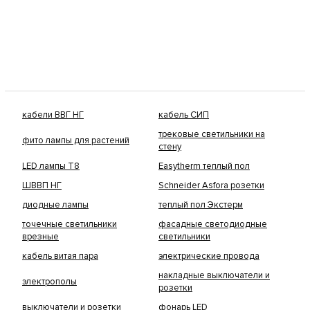
кабели ВВГ НГ
кабель СИП
трековые светильники на
фито лампы для растений
стену
LED лампы Т8
Easytherm теплый пол
ШВВП НГ
Schneider Asfora розетки
диодные лампы
теплый пол Экстерм
точечные светильники
фасадные светодиодные
врезные
светильники
кабель витая пара
электрические провода
накладные выключатели и
электрополы
розетки
выключатели и розетки
фонарь LED