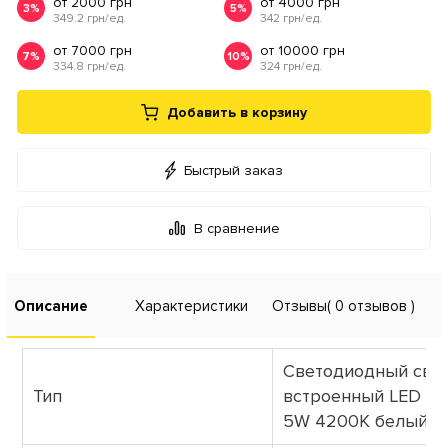
от 2000 грн
от 4000 грн
3%
5%
349.2 грн/ед.
342 грн/ед.
от 7000 грн
от 10000 грн
7%
10%
334.8 грн/ед.
324 грн/ед.
Добавить в корзину
Быстрый заказ
В сравнение
Описание
Характеристики
Отзывы
( 0 отзывов )
Светодиодный све
Тип
встроенный LED P
5W 4200K белый