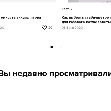
Статьи
 емкость аккумулятора
Как выбрать стабилизатор
для газового котла: советы
рекомендации по выбору
020
20
01 Июня 2020
Вы недавно просматривал