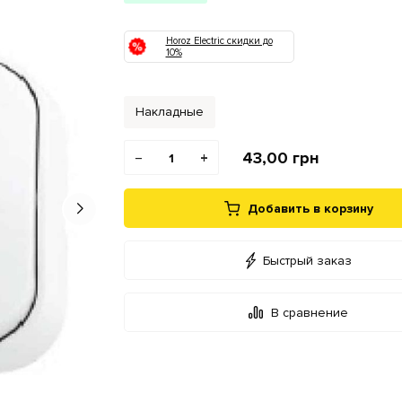
Horoz Electric скидки до
10%
Накладные
43,00
грн
−
+
Добавить в корзину
Быстрый заказ
В сравнение