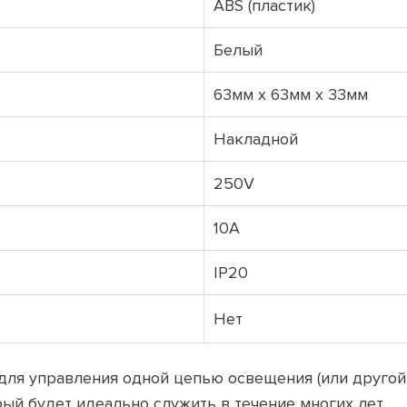
ABS (пластик)
Белый
63мм х 63мм х 33мм
Накладной
250V
10A
IP20
Нет
ля управления одной цепью освещения (или другой н
ый будет идеально служить в течение многих лет.