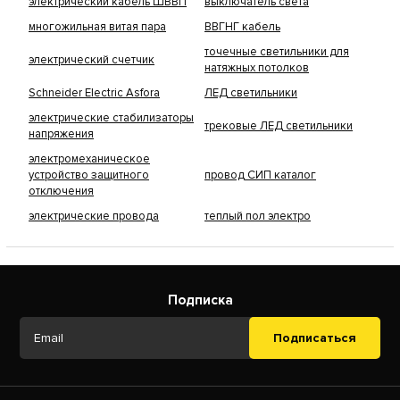
электрический кабель ШВВП
выключатель света
многожильная витая пара
ВВГНГ кабель
точечные светильники для
электрический счетчик
натяжных потолков
Schneider Electric Asfora
ЛЕД светильники
электрические стабилизаторы
трековые ЛЕД светильники
напряжения
электромеханическое
устройство защитного
провод СИП каталог
отключения
электрические провода
теплый пол электро
Подписка
Подписаться