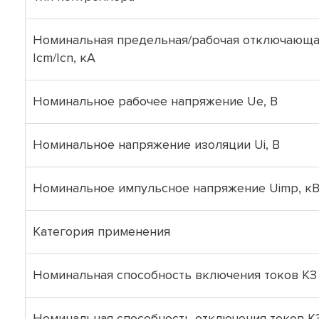
Номинальная предельная/рабочая отключающая
Icm/Icn, кА
Номинальное рабочее напряжение Uе, В
Номинальное напряжение изоляции Ui, B
Номинальное импульсное напряжение Uimp, к
Категория
применения
Номинальная способность включения токов КЗ 
Номинальная способность отключения токов КЗ