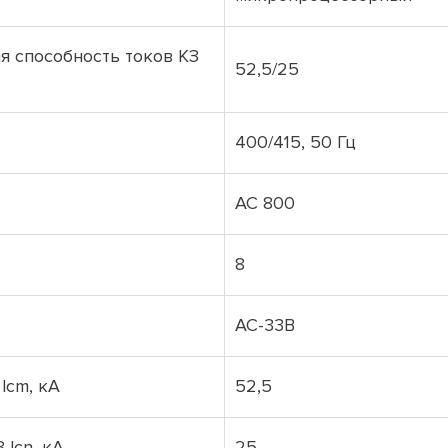
 способность токов КЗ
52,5/25
400/415, 50 Гц
АС 800
В
8
АС-33В
lcm, кА
52,5
 lcn, кА
25