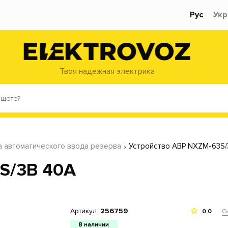
Рус
Укр
Твоя надежная электрика
а автоматического ввода резерва
Устройство АВР NXZM-63S/
S/3B 40A
Артикул:
256759
О
0.0
В наличии