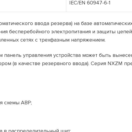
IEC/EN 60947-6-1
оматического ввода резерва) на базе автоматически
я бесперебойного электропитания и защиты цепей о
ленных сетях с трехфазным напряжением.
 панель управления устройства может быть вынесен
ом (в качестве резервного ввода). Серия NXZM предст
я схемы АВР;
а в распределительный щит;