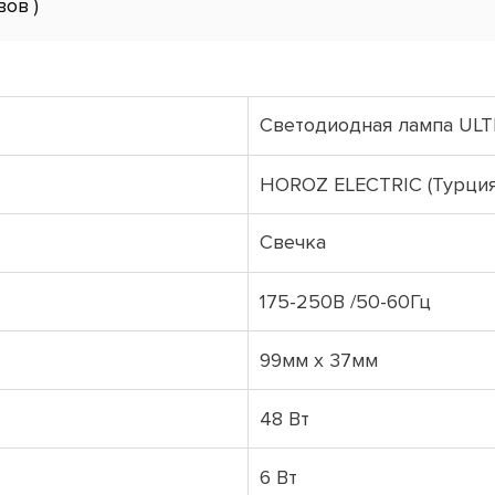
вов )
Светодиодная лампа ULT
HOROZ ELECTRIC (Турция
Свечка
175-250В /50-60Гц
99мм х 37мм
48 Вт
6 Вт