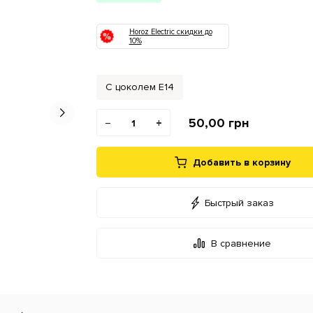
Horoz Electric скидки до
10%
С цоколем Е14
50,00
грн
−
+
Добавить в корзину
Быстрый заказ
В сравнение