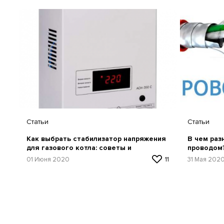
Статьи
Статьи
Как выбрать стабилизатор напряжения
В чем раз
для газового котла: советы и
проводом
рекомендации по выбору
01 Июня 2020
11
31 Мая 202