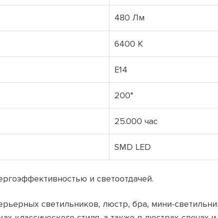
480 Лм
6400 К
E14
200°
25.000 час
SMD LED
нергоэффективностью и светоотдачей.
ерьерных светильников, люстр, бра, мини-светильни
ках классического стиля, а также в люстрах-свечах 