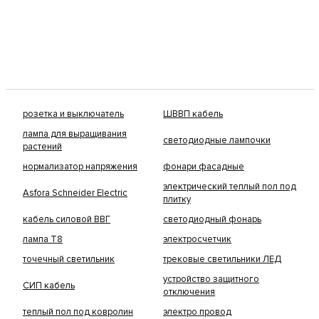
розетка и выключатель
ШВВП кабель
лампа для выращивания
светодиодные лампочки
растений
нормализатор напряжения
фонари фасадные
электрический теплый пол под
Asfora Schneider Electric
плитку
кабель силовой ВВГ
светодиодный фонарь
лампа Т8
электросчетчик
точечный светильник
трековые светильники ЛЕД
устройство защитного
СИП кабель
отключения
теплый пол под ковролин
электро провод