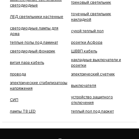
трековый светильник
светодиодные
точечный светильник
ЛЕД светильники настенные
накладной
светодиодные лампы для
сухой теплый пол
дома
теплые полы под ламинат
розетки Асфора
светодиодный фонарик
ШВВП кабель
накладные выключатели и
витая пара кабель
розетки
провода
электрический счетчик
электрические стабилизаторы
выключателя
напряжения
устройство защитного
СИП
отключения
лампы Т8 LED
теплый пол под паркет