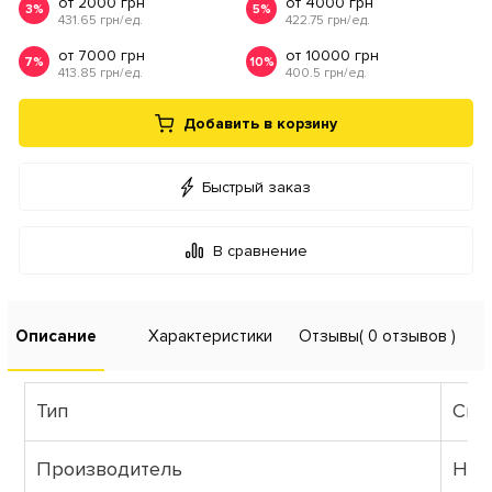
от 2000 грн
от 4000 грн
3%
5%
431.65 грн/ед.
422.75 грн/ед.
от 7000 грн
от 10000 грн
7%
10%
413.85 грн/ед.
400.5 грн/ед.
Добавить в корзину
Быстрый заказ
В сравнение
Описание
Характеристики
Отзывы
( 0 отзывов )
Тип
Све
Производитель
HOR