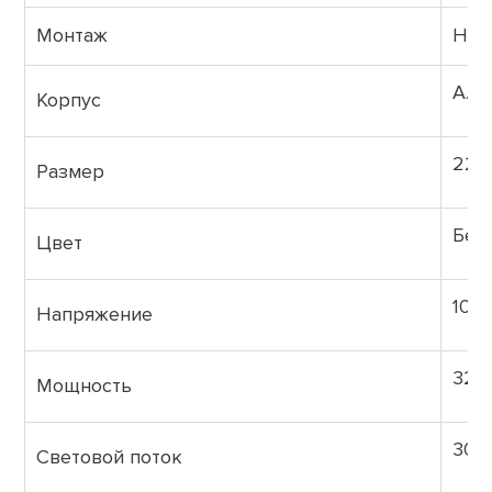
Монтаж
Нак
Алю
Корпус
225
Размер
Бел
Цвет
100
Напряжение
32 В
Мощность
304
Световой поток