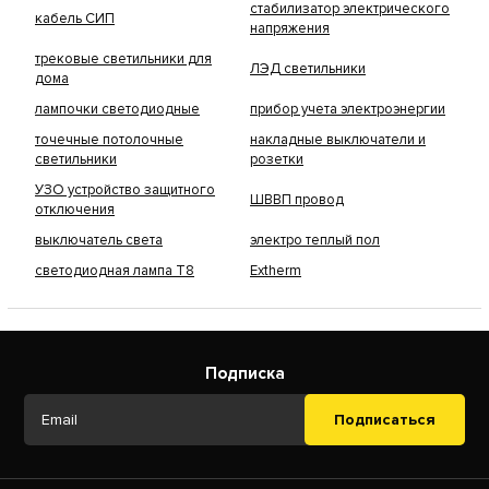
стабилизатор электрического
кабель СИП
напряжения
трековые светильники для
ЛЭД светильники
дома
лампочки светодиодные
прибор учета электроэнергии
точечные потолочные
накладные выключатели и
светильники
розетки
УЗО устройство защитного
ШВВП провод
отключения
выключатель света
электро теплый пол
светодиодная лампа Т8
Extherm
Подписка
Подписаться