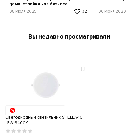
дома, стройки или бизнеса —
простая инструкция
08 Июля 2025
32
06 Июня 2020
Вы недавно просматривали
Светодиодный светильник STELLA-16
16W 6400K