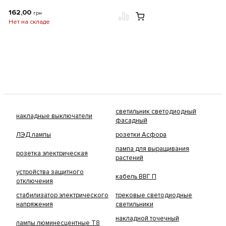
162,00
грн
Нет на складе
светильник светодиодный
накладные выключатели
фасадный
ЛЭД лампы
розетки Асфора
лампа для выращивания
розетка электрическая
растений
устройства защитного
кабель ВВГ П
отключения
стабилизатор электрического
трековые светодиодные
напряжения
светильники
накладной точечный
лампы люминесцентные Т8