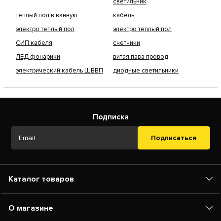
светильник
теплый пол в ванную
кабель
электро теплый пол
электро теплый пол
СИП кабеля
счетчики
ЛЕД фонарики
витая пара провод
электрический кабель ШВВП
диодные светильники
Подписка
Подписаться
Каталог товаров
О магазине